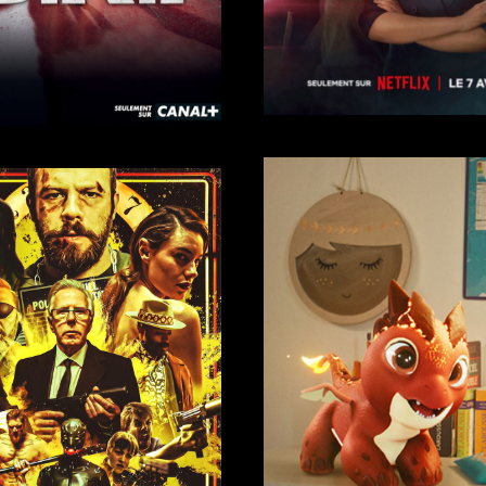
More
Trailer →