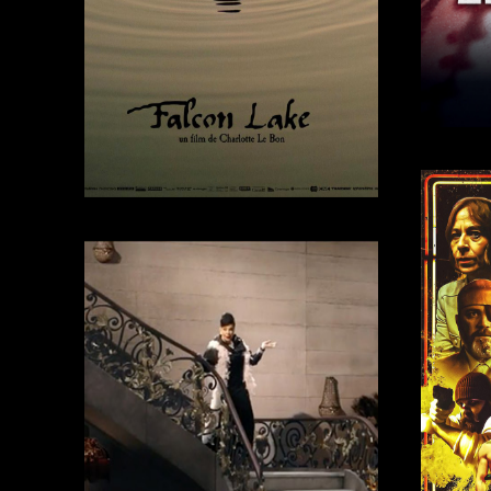
Trailer →
More